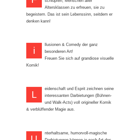
schlüpfen, Menschen aller
Altersklassen zu erfreuen, sie zu
begeistern. Das ist sein Lebenssinn, seitdem er
denken kann!
llusionen & Comedy der ganz
i
besonderen Art!
Freuen Sie sich auf grandiose visuelle
Komik!
eidenschaft und Esprit zeichnen seine
L
interessanten Darbietungen (Bühnen-
und Walk-Acts) voll origineller Komik
& verblüffender Magie aus.
nterhaltsame, humorvoll-magische
U
Darbietungen können je nach Art des